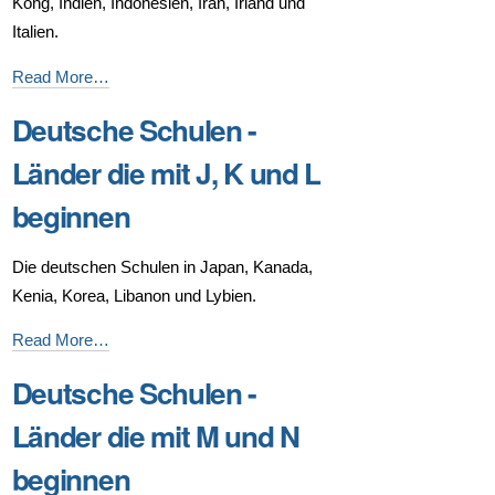
Kong, Indien, Indonesien, Iran, Irland und
E
Italien.
beginnen
-
Deutsche
Read More…
Schulen
Deutsche Schulen -
-
Länder
Länder die mit J, K und L
die
beginnen
mit
F,
Die deutschen Schulen in Japan, Kanada,
G,
Kenia, Korea, Libanon und Lybien.
H
und
Deutsche
Read More…
I
Schulen
Deutsche Schulen -
beginnen
-
-
Länder
Länder die mit M und N
die
beginnen
mit