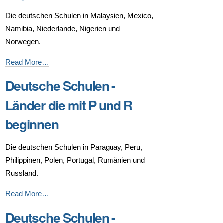
J,
Die deutschen Schulen in Malaysien, Mexico,
K
Namibia, Niederlande, Nigerien und
und
Norwegen.
L
beginnen
Deutsche
Read More…
-
Schulen
Deutsche Schulen -
-
Länder
Länder die mit P und R
die
beginnen
mit
M
Die deutschen Schulen in Paraguay, Peru,
und
Philippinen, Polen, Portugal, Rumänien und
N
Russland.
beginnen
-
Deutsche
Read More…
Schulen
Deutsche Schulen -
-