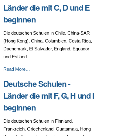
Länder
Länder die mit C, D und E
die
beginnen
mit
A
Die deutschen Schulen in Chile, China-SAR
und
(Hong Kong), China, Columbien, Costa Rica,
B
Daenemark, El Salvador, England, Equador
beginnen
und Estland.
-
Deutsche
Read More…
Schulen
Deutsche Schulen -
-
Länder
Länder die mit F, G, H und I
die
beginnen
mit
C,
Die deutschen Schulen in Finnland,
D
Frankreich, Griechenland, Guatamala, Hong
und