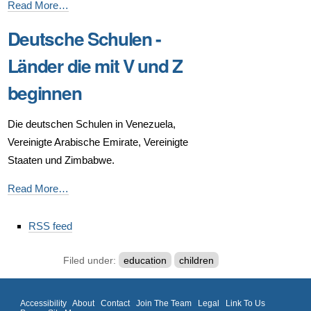
Deutsche
Read More…
Schulen
Deutsche Schulen -
-
Länder
Länder die mit V und Z
die
beginnen
mit
T
Die deutschen Schulen in Venezuela,
und
Vereinigte Arabische Emirate, Vereinigte
U
Staaten und Zimbabwe.
beginnen
-
Deutsche
Read More…
Schulen
Document
-
RSS feed
Actions
Länder
die
Filed under:
education
children
mit
V
Accessibility
About
Contact
Join The Team
Legal
Link To Us