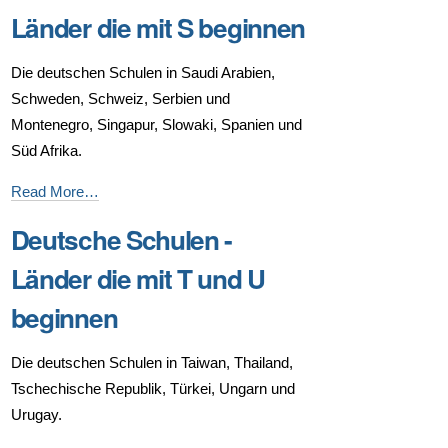
Länder
Länder die mit S beginnen
die
mit
Die deutschen Schulen in Saudi Arabien,
P
Schweden, Schweiz, Serbien und
und
Montenegro, Singapur, Slowaki, Spanien und
R
Süd Afrika.
beginnen
Deutsche
Read More…
-
Schulen
Deutsche Schulen -
-
Länder
Länder die mit T und U
die
beginnen
mit
S
Die deutschen Schulen in Taiwan, Thailand,
beginnen
Tschechische Republik, Türkei, Ungarn und
-
Urugay.