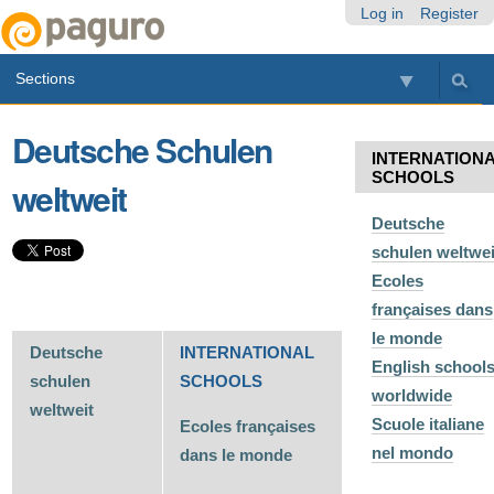
Skip
Personal
Navigation
Log in
Register
to
tools
content.
Sections
|
Skip
to
Deutsche Schulen
navigation
INTERNATION
SCHOOLS
weltweit
Deutsche
schulen weltwei
Ecoles
françaises dans
le monde
Deutsche
INTERNATIONAL
English school
schulen
SCHOOLS
worldwide
weltweit
Scuole italiane
Ecoles françaises
nel mondo
dans le monde