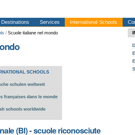
Destinations
Services
International Schools
Co
ols
/
Scuole italiane nel mondo
mondo
D
E
E
S
RNATIONAL SCHOOLS
che schulen weltweit
s françaises dans le monde
sh schools worldwide
nale (BI) - scuole riconosciute