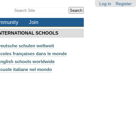
Log in
Register
Search Site
Advanced
Search…
mmunity
Join
INTERNATIONAL SCHOOLS
eutsche schulen weltweit
coles françaises dans le monde
nglish schools worldwide
cuole italiane nel mondo