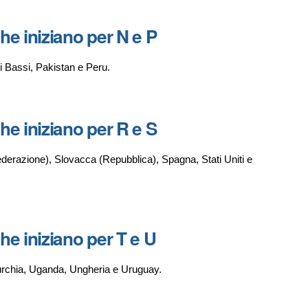
che iniziano per N e P
si Bassi, Pakistan e Peru.
che iniziano per R e S
derazione), Slovacca (Repubblica), Spagna, Stati Uniti e
che iniziano per T e U
 Turchia, Uganda, Ungheria e Uruguay.