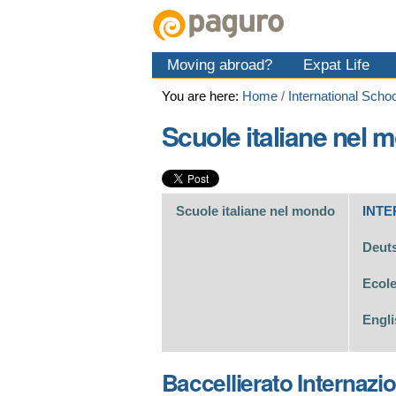
Skip
Personal
Navigation
to
tools
content.
Moving abroad?
Expat Life
|
Skip
You are here:
Home
/
International Scho
to
navigation
Scuole italiane nel 
Scuole italiane nel mondo
INTE
Deuts
Ecole
Engli
Baccellierato Internazio