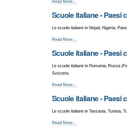
Scuole
Read More…
per
italiane
Scuole italiane - Paesi 
G,
-
I
Paesi
Le scuole italiane in Nepal, Nigeria, Pae
e
che
K
iniziano
Scuole
Read More…
-
per
italiane
Scuole italiane - Paesi 
L
-
e
Paesi
Le scuole italiane in Romania, Russa (Fe
M
che
Svizzera.
-
iniziano
per
Scuole
Read More…
N
italiane
Scuole italiane - Paesi 
e
-
P
Paesi
Le scuole italiane in Tanzania, Tunisia,
-
che
iniziano
Scuole
Read More…