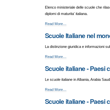
Elenco ministeriale delle scuole che rilas
diplomi di maturita' italiana.
Baccellierato
Read More…
Internazionale
Scuole Italiane nel mo
(BI)
-
La distinzione giuridica e informazioni sull
scuole
riconosciute
Scuole
Read More…
-
Italiane
Scuole italiane - Paesi 
nel
mondo
Le scuole italiane in Albania, Arabia Saudi
-
Scuole
Read More…
italiane
Scuole italiane - Paesi 
-
Paesi