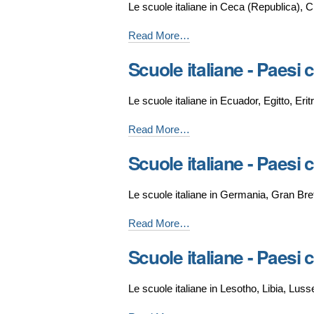
Le scuole italiane in Ceca (Republica), C
che
iniziano
Scuole
Read More…
per
italiane
Scuole italiane - Paesi 
A
-
e
Paesi
Le scuole italiane in Ecuador, Egitto, Erit
B
che
-
iniziano
Scuole
Read More…
per
italiane
Scuole italiane - Paesi c
C
-
-
Paesi
Le scuole italiane in Germania, Gran Bre
che
iniziano
Scuole
Read More…
per
italiane
Scuole italiane - Paesi 
E
-
e
Paesi
Le scuole italiane in Lesotho, Libia, L
F
che
-
iniziano