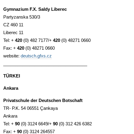
Gymnazium F.X. Saldy Liberec
Partyzanska 530/3
CZ 460 11
Liberec 11
Tel: +
420
(0) 482 7177/+
420
(0) 48271 0660
Fax: +
420
(0) 48271 0660
website:
deutsch.gfxs.cz
___________________________________
TÜRKEI
Ankara
Privatschule der Deutschen Botschaft
TR- P.K. 54 06551 Çankaya
Ankara
Tel: +
90
(0) 3124 6649/+
90
(0) 312 426 6382
Fax: +
90
(0) 3124 264557