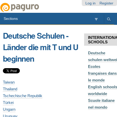
Skip
Personal
Navigation
Log in
Register
to
tools
content.
Sections
|
Skip
to
Deutsche Schulen -
navigation
INTERNATION
SCHOOLS
Länder die mit T und U
Deutsche
beginnen
schulen weltwei
Ecoles
françaises dans
le monde
Taiwan
English school
Thailand
worldwide
Tschechische Republik
Scuole italiane
Türkei
nel mondo
Ungarn
Uruguay