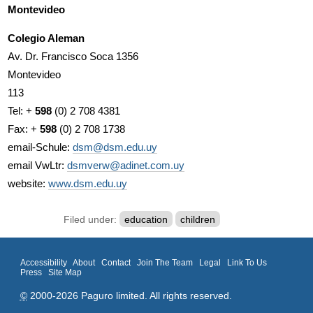
Montevideo
Colegio Aleman
Av. Dr. Francisco Soca 1356
Montevideo
113
Tel: +
598
(0) 2 708 4381
Fax: +
598
(0) 2 708 1738
email-Schule:
dsm@dsm.edu.uy
email VwLtr:
dsmverw@adinet.com.uy
website:
www.dsm.edu.uy
Filed under:
education
children
Accessibility
About
Contact
Join The Team
Legal
Link To Us
Press
Site Map
©
2000-2026 Paguro limited. All rights reserved.