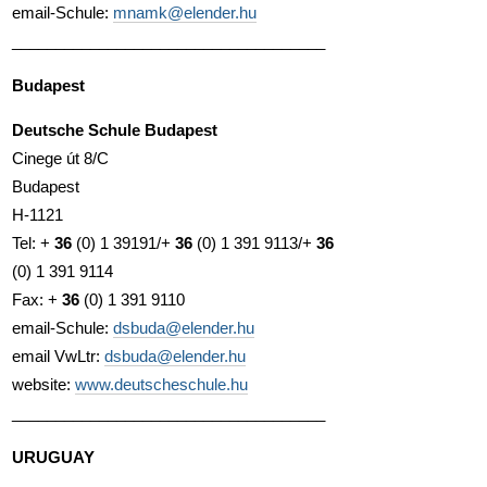
email-Schule:
mnamk@elender.hu
____________________________________
Budapest
Deutsche Schule Budapest
Cinege út 8/C
Budapest
H-1121
Tel: +
36
(0) 1 39191/+
36
(0) 1 391 9113/+
36
(0) 1 391 9114
Fax: +
36
(0) 1 391 9110
email-Schule:
dsbuda@elender.hu
email VwLtr:
dsbuda@elender.hu
website:
www.deutscheschule.hu
____________________________________
URUGUAY