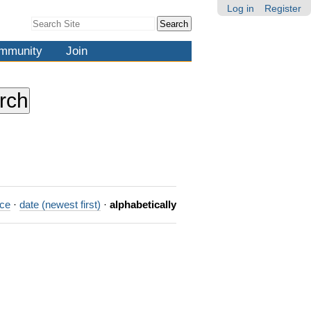
Log in
Register
Search Site
Advanced
Search…
mmunity
Join
nce
·
date (newest first)
·
alphabetically