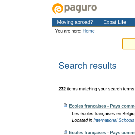
Skip
Personal
Navigation
to
tools
content.
Moving abroad?
Expat Life
|
Skip
You are here:
Home
to
navigation
Search results
232
items matching your search terms
Ecoles françaises - Pays comm
Les écoles françaises en Belgiqu
Located in
International Schools
Ecoles françaises - Pays comm