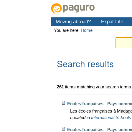
Skip
Personal
Navigation
to
tools
content.
Moving abroad?
Expat Life
|
Skip
You are here:
Home
to
navigation
Search results
261
items matching your search terms
Ecoles françaises - Pays comm
Les écoles françaises à Madaga
Located in
International Schools
Ecoles françaises - Pays comm