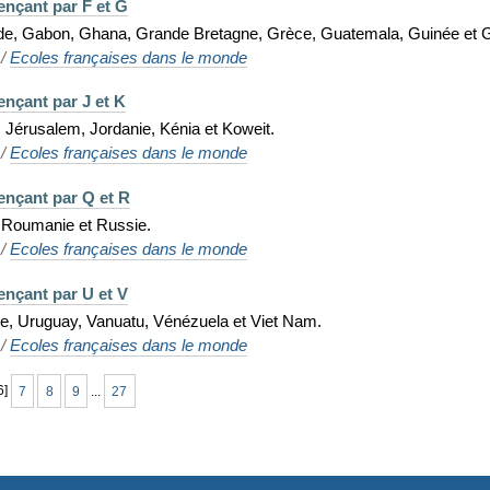
ençant par F et G
nde, Gabon, Ghana, Grande Bretagne, Grèce, Guatemala, Guinée et G
/
Ecoles françaises dans le monde
nçant par J et K
 Jérusalem, Jordanie, Kénia et Koweit.
/
Ecoles françaises dans le monde
ençant par Q et R
, Roumanie et Russie.
/
Ecoles françaises dans le monde
ençant par U et V
ne, Uruguay, Vanuatu, Vénézuela et Viet Nam.
/
Ecoles françaises dans le monde
6
]
7
8
9
...
27