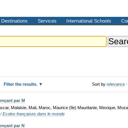
Destinations
Services
International Schools
Co
.
Filter the results.
Sort by
relevance
·
ençant par M
scar, Malaisie, Mali, Maroc, Maurice (île) Mauritanie, Mexique, Mo
/
Ecoles françaises dans le monde
ençant par N