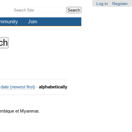
Log in
Register
Search Site
Advanced
Search…
mmunity
Join
date (newest first)
·
alphabetically
zambique et Myanmar.