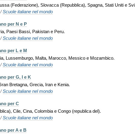
Russa (Federazione), Slovacca (Repubblica), Spagna, Stati Uniti e Sv
/
Scuole italiane nel mondo
iano per N e P
ria, Paesi Bassi, Pakistan e Peru.
/
Scuole italiane nel mondo
iano per L e M
 Libia, Lussemburgo, Malta, Marocco, Messico e Mozambico.
/
Scuole italiane nel mondo
ano per G, I e K
Gran Bretagna, Grecia, Iran e Kenia.
/
Scuole italiane nel mondo
iano per C
blica), Cile, Cina, Colombia e Congo (republica del).
/
Scuole italiane nel mondo
iano per A e B