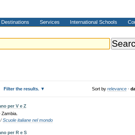
Destinations
Services
International Schools
Co
.
Filter the results.
Sort by
relevance
·
da
iano per V e Z
e Zambia.
/
Scuole italiane nel mondo
iano per R e S