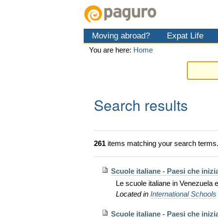
Skip
Personal
Navigation
to
tools
content.
Moving abroad?
Expat Life
|
Skip
You are here:
Home
to
navigation
Search results
261
items matching your search terms
Scuole italiane - Paesi che iniz
Le scuole italiane in Venezuela 
Located in
International Schools
Scuole italiane - Paesi che iniz