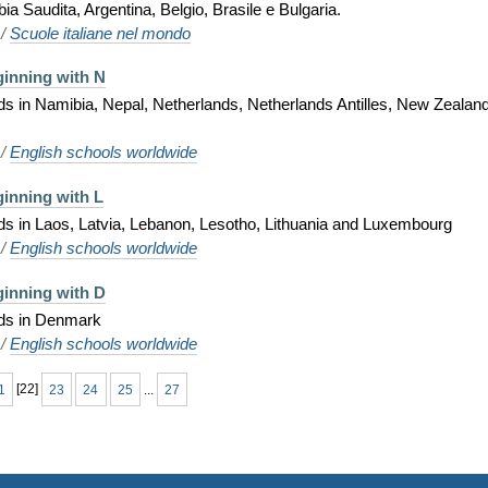
bia Saudita, Argentina, Belgio, Brasile e Bulgaria.
/
Scuole italiane nel mondo
ginning with N
ids in Namibia, Nepal, Netherlands, Netherlands Antilles, New Zealan
/
English schools worldwide
ginning with L
kids in Laos, Latvia, Lebanon, Lesotho, Lithuania and Luxembourg
/
English schools worldwide
ginning with D
kids in Denmark
/
English schools worldwide
1
[
22
]
23
24
25
...
27