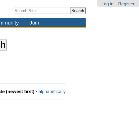
Log in
Register
Search Site
Advanced
Search…
mmunity
Join
te (newest first)
·
alphabetically